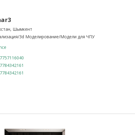
mar3
хстан, Шымкент
ализация/3d Моделирование/Модели для ЧПУ
nce
7757116040
7784342161
7784342161