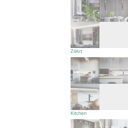
ZilArt
Kitchen