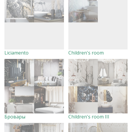
Liciamento
Children's room
Бровары
Children's room III