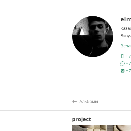
el
Каза
Визу
Beha
+7
+7
+7
Альбомы
project